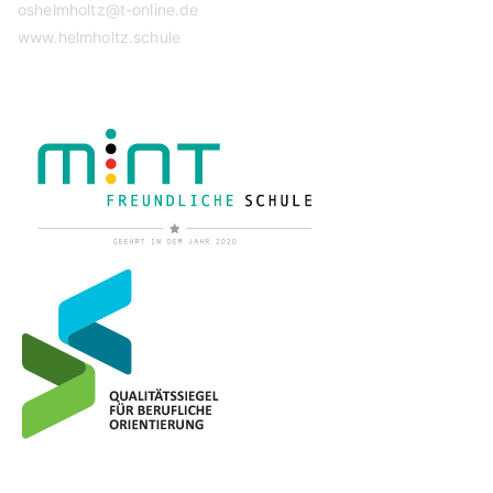
oshelmholtz@t-online.de
www.helmholtz.schule