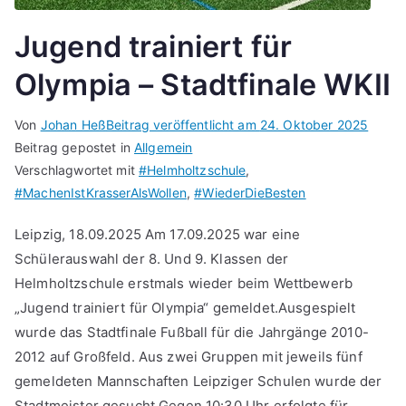
Jugend trainiert für
Olympia – Stadtfinale WKII
Von
Johan Heß
Beitrag veröffentlicht am
24. Oktober 2025
Beitrag gepostet in
Allgemein
Verschlagwortet mit
#Helmholtzschule
,
#MachenIstKrasserAlsWollen
,
#WiederDieBesten
Leipzig, 18.09.2025 Am 17.09.2025 war eine
Schülerauswahl der 8. Und 9. Klassen der
Helmholtzschule erstmals wieder beim Wettbewerb
„Jugend trainiert für Olympia“ gemeldet.Ausgespielt
wurde das Stadtfinale Fußball für die Jahrgänge 2010-
2012 auf Großfeld. Aus zwei Gruppen mit jeweils fünf
gemeldeten Mannschaften Leipziger Schulen wurde der
Stadtmeister gesucht.Gegen 10:30 Uhr erfolgte für