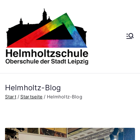
Zum
Inhalt
springen
Helmh
Oberschule der
Stadt Leipzig
oltzsch
ule
Helmholtz-Blog
Start
Startseite
Helmholtz-Blog