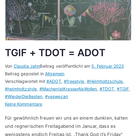
TGIF + TDOT = ADOT
Von
Claudia Jahn
Beitrag veröffentlicht am
5. Februar 2023
Beitrag gepostet in
Allgemein
Verschlagwortet mit
#ADOT
,
#freestyle
,
#Helmholtzschule
,
#helmholtzstyle
,
#MachenIstKrasserAlsWollen
,
#TDOT
,
#TGIF
,
#WiederDieBesten
,
#yeswecan
zu
Keine Kommentare
TGIF
Für gewöhnlich freuen wir uns an einem dunklen, kalten
+
und regnerischen Freitagabend im Januar, dass es
TDOT
wenigstens endlich Freitag ist. „Thank God it’s Friday“
=