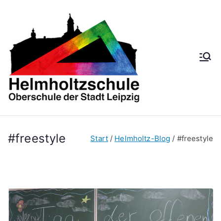
Zum
Inhalt
springen
Helmh
Oberschule der
Stadt Leipzig
oltzsch
ule
#freestyle
Start
Helmholtz-Blog
#freestyle