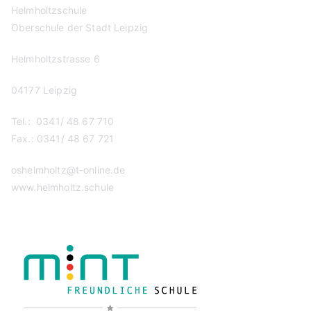
Helmholtzschule
Oberschule der Stadt Leipzig
Helmholtzstrasse 6
04177 Leipzig
Tel.: 0341/ 48 67 710
Fax.: 0341/ 48 67 721
oshelmholtz@t-online.de
www.helmholtz.schule