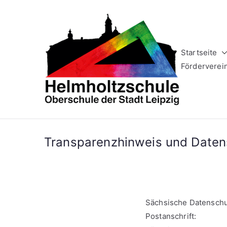
Zum
Inhalt
springen
Startseite
Helm
Oberschule 
Förderverei
Transparenzhinweis und Daten
Sächsische Datenschu
Postanschrift: