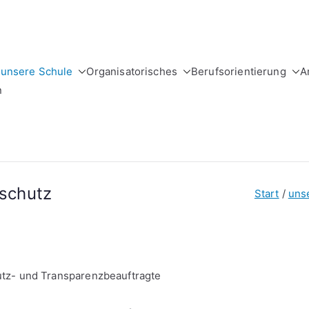
unsere Schule
Organisatorisches
Berufsorientierung
A
holtzschule
der Stadt Leipzig
n
schutz
Start
uns
tz- und Transparenzbeauftragte