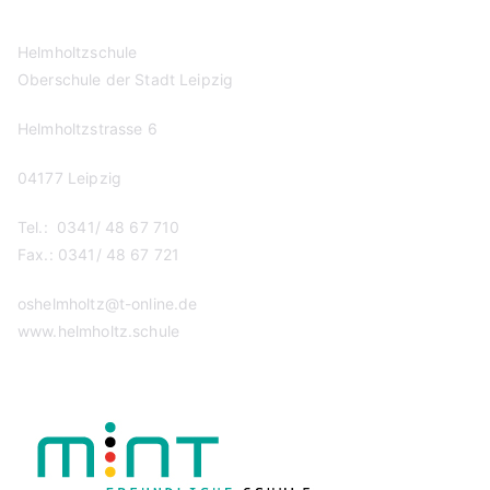
Helmholtzschule
Oberschule der Stadt Leipzig
Helmholtzstrasse 6
04177 Leipzig
Tel.: 0341/ 48 67 710
Fax.: 0341/ 48 67 721
oshelmholtz@t-online.de
www.helmholtz.schule