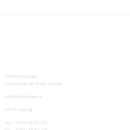
Kontakt
Datenschutzerklärung
Impressum
Helmholtzschule
Oberschule der Stadt Leipzig
Helmholtzstrasse 6
04177 Leipzig
Tel.: 0341/ 48 67 710
Fax.: 0341/ 48 67 721