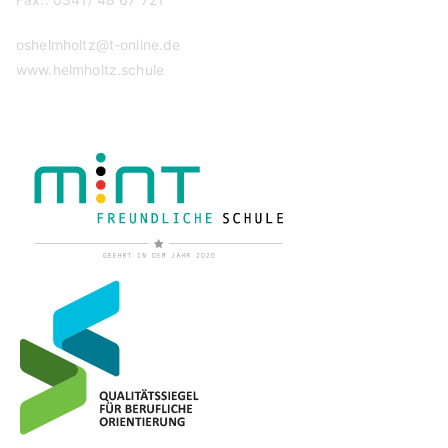
oshelmholtz@t-online.de
www.helmholtz.schule