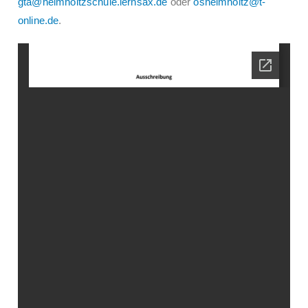
gta@helmholtzschule.lernsax.de
oder
oshelmholtz@t-
online.de
.