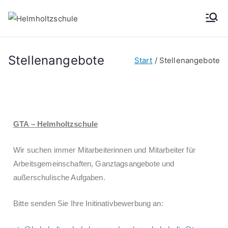
Helmh
Oberschule der
Stadt Leipzig
oltzsch
Stellenangebote
Start
Stellenangebote
ule
GTA – Helmholtzschule
Wir suchen immer Mitarbeiterinnen und Mitarbeiter für
Arbeitsgemeinschaften, Ganztagsangebote und
außerschulische Aufgaben.
Bitte senden Sie Ihre Initinativbewerbung an: