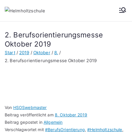
Helmh
Oberschule der
Stadt Leipzig
oltzsch
2. Berufsorientierungsmesse
Oktober 2019
ule
Start
2019
Oktober
8.
2. Berufsorientierungsmesse Oktober 2019
Von
HSOSwebmaster
Beitrag veröffentlicht am
8. Oktober 2019
Beitrag gepostet in
Allgemein
Verschlagwortet mit
#BerufsOrientierung
,
#Helmholtzschule
,