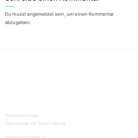
Du musst
angemeldet
sein, um einen Kommentar
abzugeben.
Kontakt
Datenschutzerklärung
Impressum
Helmholtzschule
Oberschule der Stadt Leipzig
Helmholtzstrasse 6