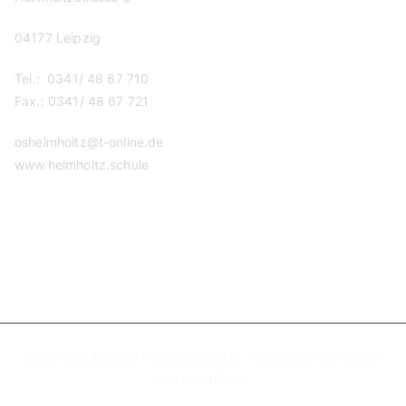
04177 Leipzig
Tel.: 0341/ 48 67 710
Fax.: 0341/ 48 67 721
oshelmholtz@t-online.de
www.helmholtz.schule
Copyright © 2026
Helmholtzschule
. Präsentiert von
Zakra
und
WordPress
.