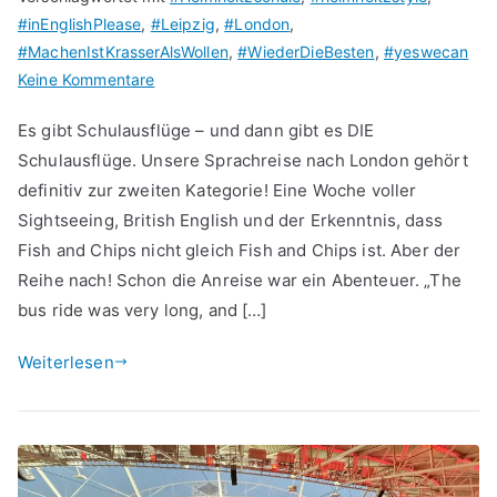
#inEnglishPlease
,
#Leipzig
,
#London
,
#MachenIstKrasserAlsWollen
,
#WiederDieBesten
,
#yeswecan
zu
Keine Kommentare
London
Es gibt Schulausflüge – und dann gibt es DIE
Calling
Schulausflüge. Unsere Sprachreise nach London gehört
–
definitiv zur zweiten Kategorie! Eine Woche voller
Unsere
Sprachreise
Sightseeing, British English und der Erkenntnis, dass
nach
Fish and Chips nicht gleich Fish and Chips ist. Aber der
England
Reihe nach! Schon die Anreise war ein Abenteuer. „The
bus ride was very long, and […]
Weiterlesen