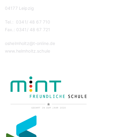
04177 Leipzig
Tel.: 0341/ 48 67 710
Fax.: 0341/ 48 67 721
oshelmholtz@t-online.de
www.helmholtz.schule