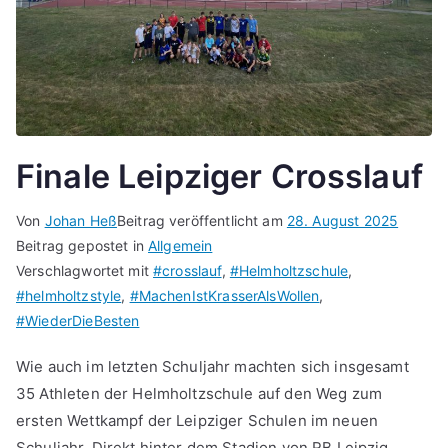
Finale Leipziger Crosslauf
Von
Johan Heß
Beitrag veröffentlicht am
28. August 2025
Beitrag gepostet in
Allgemein
Verschlagwortet mit
#crosslauf
,
#Helmholtzschule
,
#helmholtzstyle
,
#MachenIstKrasserAlsWollen
,
#WiederDieBesten
Wie auch im letzten Schuljahr machten sich insgesamt
35 Athleten der Helmholtzschule auf den Weg zum
ersten Wettkampf der Leipziger Schulen im neuen
Schuljahr. Direkt hinter dem Stadion von RB Leipzig