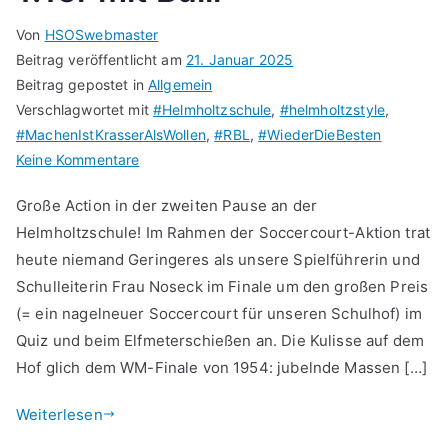
Von
HSOSwebmaster
Beitrag veröffentlicht am
21. Januar 2025
Beitrag gepostet in
Allgemein
Verschlagwortet mit
#Helmholtzschule
,
#helmholtzstyle
,
#MachenIstKrasserAlsWollen
,
#RBL
,
#WiederDieBesten
zu
Keine Kommentare
1:1er
Große Action in der zweiten Pause an der
mit
Helmholtzschule! Im Rahmen der Soccercourt-Aktion trat
Bulli
heute niemand Geringeres als unsere Spielführerin und
Schulleiterin Frau Noseck im Finale um den großen Preis
(= ein nagelneuer Soccercourt für unseren Schulhof) im
Quiz und beim Elfmeterschießen an. Die Kulisse auf dem
Hof glich dem WM-Finale von 1954: jubelnde Massen […]
Weiterlesen