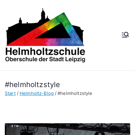
Zum
Inhalt
springen
Helmh
Oberschule der
Stadt Leipzig
oltzsch
ule
#helmholtzstyle
Start
Helmholtz-Blog
#helmholtzstyle