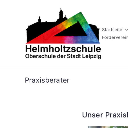
Zum
Inhalt
springen
Startseite
Helm
Oberschule 
Förderverei
Praxisberater
Unser Praxis