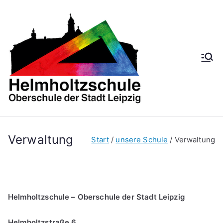
Zum
Inhalt
springen
Helmh
Oberschule der
Stadt Leipzig
oltzsch
ule
Verwaltung
Start
unsere Schule
Verwaltung
Helmholtzschule – Oberschule der Stadt Leipzig
Helmholtzstraße 6