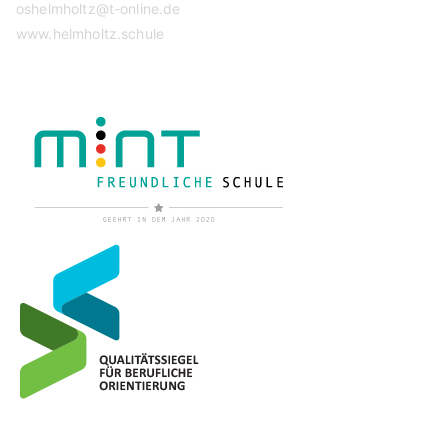
oshelmholtz@t-online.de
www.helmholtz.schule