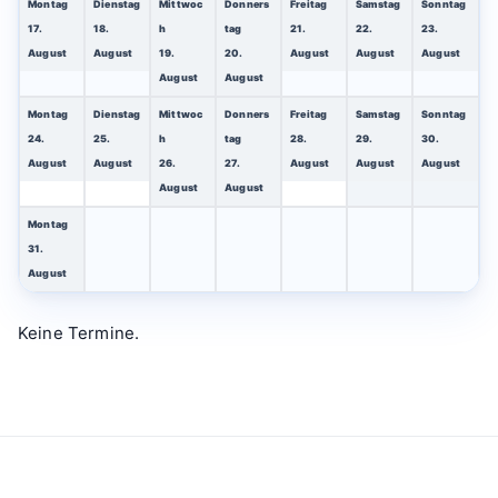
t
Montag
Dienstag
Mittwoc
Donners
Freitag
Samstag
Sonntag
17.
18.
h
tag
21.
22.
23.
s
August
August
19.
20.
August
August
August
August
August
Montag
Dienstag
Mittwoc
Donners
Freitag
Samstag
Sonntag
24.
25.
h
tag
28.
29.
30.
August
August
26.
27.
August
August
August
August
August
Montag
31.
August
Keine Termine.