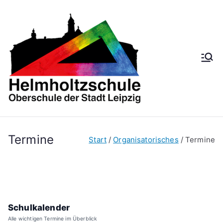
Zum
Inhalt
springen
Helmh
Oberschule der
Stadt Leipzig
oltzsch
ule
Termine
Start
Organisatorisches
Termine
Schulkalender
Alle wichtigen Termine im Überblick