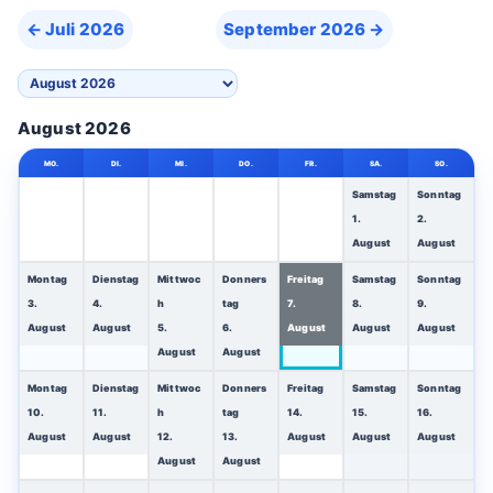
←
Juli 2026
September 2026
→
A
u
August 2026
s
MO.
DI.
MI.
DO.
FR.
SA.
SO.
w
Samstag
Sonntag
a
1.
2.
h
August
August
l
Montag
Dienstag
Mittwoc
Donners
Freitag
Samstag
Sonntag
d
3.
4.
h
tag
7.
8.
9.
e
August
August
5.
6.
August
August
August
s
August
August
M
Montag
Dienstag
Mittwoc
Donners
Freitag
Samstag
Sonntag
o
10.
11.
h
tag
14.
15.
16.
n
August
August
12.
13.
August
August
August
August
August
a