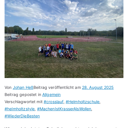
Von
Johan Heß
Beitrag veröffentlicht am
28. August 2025
Beitrag gepostet in
Allgemein
Verschlagwortet mit
#crosslauf
,
#Helmholtzschule
,
#helmholtzstyle
,
#MachenIstKrasserAlsWollen
,
#WiederDieBesten