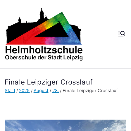
Zum
Inhalt
springen
Helmh
Oberschule der
Stadt Leipzig
oltzsch
ule
Finale Leipziger Crosslauf
Start
2025
August
28.
Finale Leipziger Crosslauf