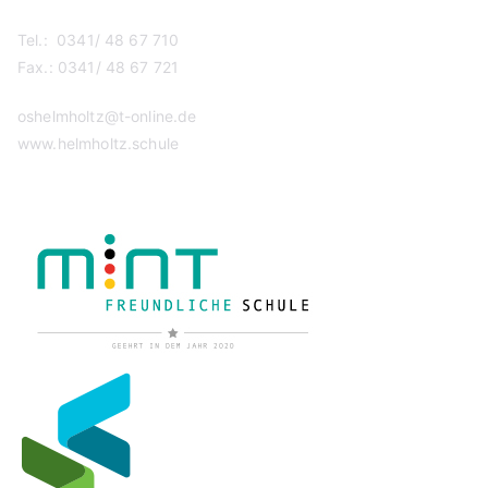
Tel.: 0341/ 48 67 710
Fax.: 0341/ 48 67 721
oshelmholtz@t-online.de
www.helmholtz.schule