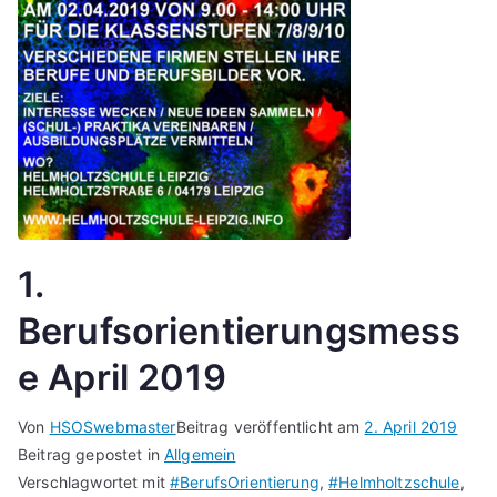
1.
Berufsorientierungsmess
e April 2019
Von
HSOSwebmaster
Beitrag veröffentlicht am
2. April 2019
Beitrag gepostet in
Allgemein
Verschlagwortet mit
#BerufsOrientierung
,
#Helmholtzschule
,