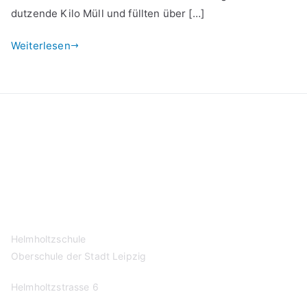
dutzende Kilo Müll und füllten über […]
Weiterlesen
Kontakt
Datenschutzerklärung
Impressum
Helmholtzschule
Oberschule der Stadt Leipzig
Helmholtzstrasse 6