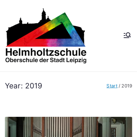
Zum
Inhalt
springen
Helmh
Oberschule der
Stadt Leipzig
oltzsch
ule
Year:
2019
Start
2019