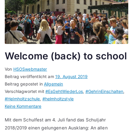
Welcome (back) to school
Von
HSOSwebmaster
Beitrag veröffentlicht am
19. August 2019
Beitrag gepostet in
Allgemein
Verschlagwortet mit
#EsGehtWiederLos
,
#GehrinEinschalten
,
#Helmholtzschule
,
#helmholtzstyle
zu
Keine Kommentare
Welcome
Mit dem Schulfest am 4. Juli fand das Schuljahr
(back)
2018/2019 einen gelungenen Ausklang: An allen
to