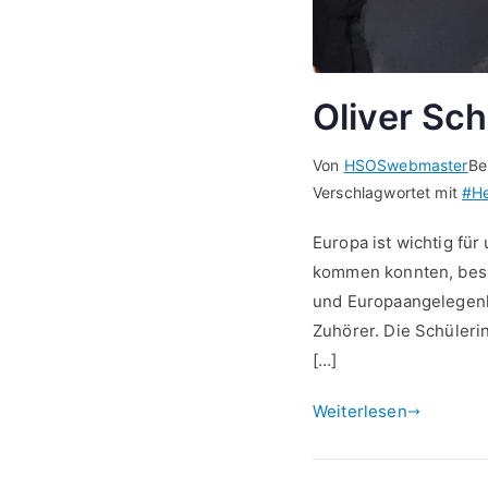
Oliver Sc
Von
HSOSwebmaster
Be
Verschlagwortet mit
#He
Europa ist wichtig für
kommen konnten, besu
und Europaangelegenhe
Zuhörer. Die Schüleri
[…]
Weiterlesen