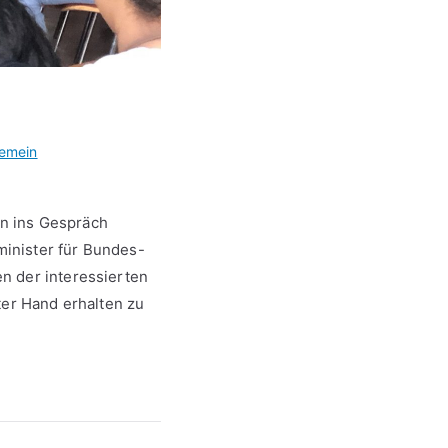
gemein
zu
Oliver
rn ins Gespräch
Schenk
inister für Bundes-
besuchte
n der interessierten
unsere
Schule
ter Hand erhalten zu