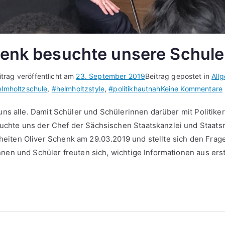
henk besuchte unsere Schule
itrag veröffentlicht am
23. September 2019
Beitrag gepostet in
All
lmholtzschule
,
#helmholtzstyle
,
#politikhautnah
Keine Kommentare
 uns alle. Damit Schüler und Schülerinnen darüber mit Politike
chte uns der Chef der Sächsischen Staatskanzlei und Staatsm
iten Oliver Schenk am 29.03.2019 und stellte sich den Frage
nnen und Schüler freuten sich, wichtige Informationen aus ers