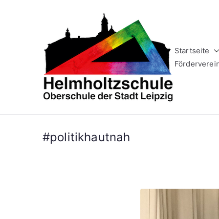
Zum
Inhalt
springen
Startseite
Helm
Oberschule 
Förderverei
#politikhautnah