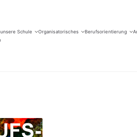
unsere Schule
Organisatorisches
Berufsorientierung
A
holtzschule
der Stadt Leipzig
n