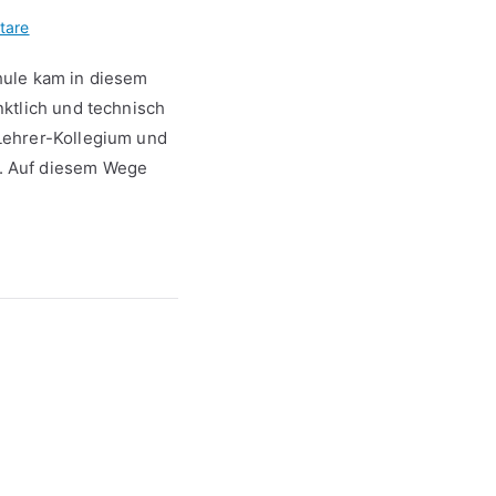
zu
tare
1.
hule kam in diesem
Berufsorientierungsmesse
ktlich und technisch
April
Lehrer-Kollegium und
2019
. Auf diesem Wege