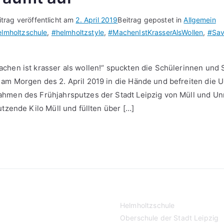
itrag veröffentlicht am
2. April 2019
Beitrag gepostet in
Allgemein
lmholtzschule
,
#helmholtzstyle
,
#MachenIstKrasserAlsWollen
,
#Sav
ann
chen ist krasser als wollen!“ spuckten die Schülerinnen und 
t
am Morgen des 2. April 2019 in die Hände und befreiten die
ahmen des Frühjahrsputzes der Stadt Leipzig von Müll und Un
utzende Kilo Müll und füllten über […]
Helmholtzschule
Oberschule der Stadt Leipzig