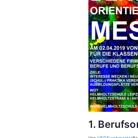
1. Berufs
Von
HSOSwebmaster
Be