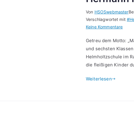
Von
HSOSwebmaster
Be
Verschlagwortet mit
#He
zu
Keine Kommentare
Herm
Getreu dem Motto: „Ma
räum
und sechsten Klassen 
auf
Helmholtzschule im R
die fleißigen Kinder d
Weiterlesen
Kontakt
Datenschutzerklärung