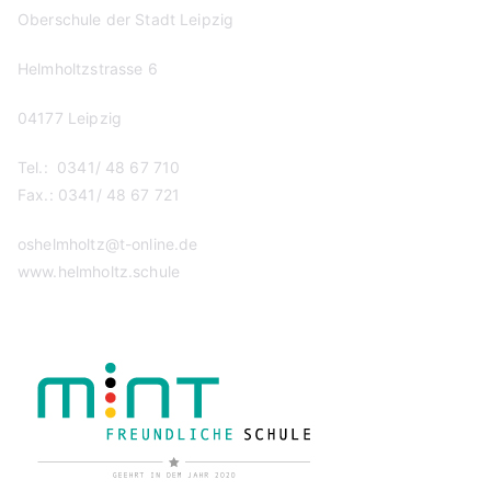
Oberschule der Stadt Leipzig
Helmholtzstrasse 6
04177 Leipzig
Tel.: 0341/ 48 67 710
Fax.: 0341/ 48 67 721
oshelmholtz@t-online.de
www.helmholtz.schule