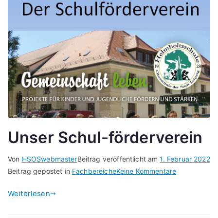
Unser Schul-förderverein
Von
HSOSwebmaster
Beitrag veröffentlicht am
1. Februar 2022
zu
Beitrag gepostet in
Fachbereiche
Keine Kommentare
Unser
Weiterlesen
Schul-
förderverein