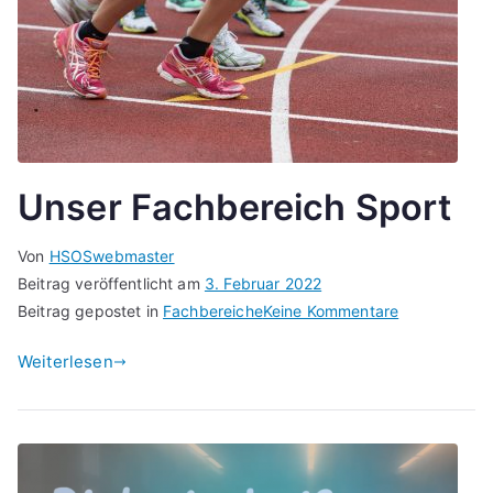
Unser Fachbereich Sport
Von
HSOSwebmaster
Beitrag veröffentlicht am
3. Februar 2022
zu
Beitrag gepostet in
Fachbereiche
Keine Kommentare
Unser
Weiterlesen
Fachbereich
Sport