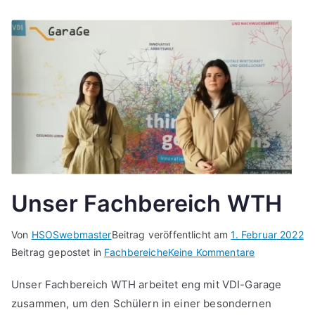
Berufsberat
Unser Fachbereich WTH
Von
HSOSwebmaster
Beitrag veröffentlicht am
1. Februar 2022
zu
Beitrag gepostet in
Fachbereiche
Keine Kommentare
Unser
Unser Fachbereich WTH arbeitet eng mit VDI-Garage
Fachbereich
zusammen, um den Schülern in einer besondernen
WTH