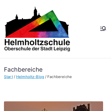
Zum
Inhalt
springen
Helmh
Oberschule der
Stadt Leipzig
oltzsch
ule
Fachbereiche
Start
Helmholtz-Blog
Fachbereiche