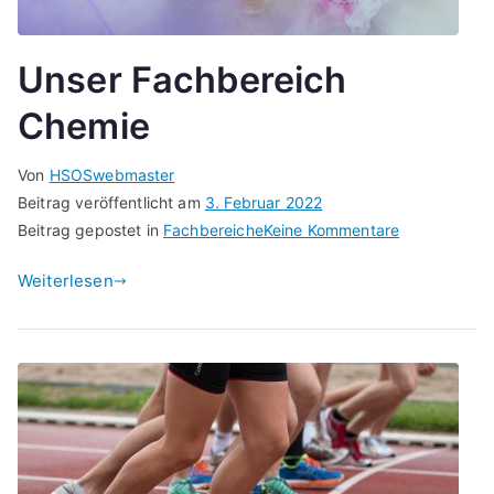
Unser Fachbereich
Chemie
Von
HSOSwebmaster
Beitrag veröffentlicht am
3. Februar 2022
zu
Beitrag gepostet in
Fachbereiche
Keine Kommentare
Unser
Weiterlesen
Fachbereich
Chemie