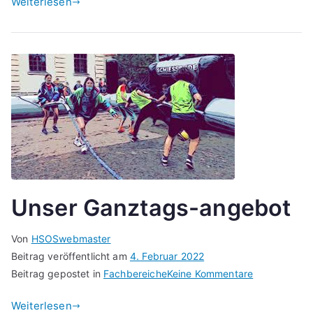
Weiterlesen
Fachbereich
Französisch
Unser Ganztags-angebot
Von
HSOSwebmaster
Beitrag veröffentlicht am
4. Februar 2022
zu
Beitrag gepostet in
Fachbereiche
Keine Kommentare
Unser
Weiterlesen
Ganztags-