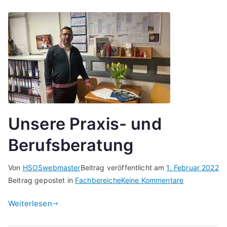
Unsere Praxis- und
Berufsberatung
Von
HSOSwebmaster
Beitrag veröffentlicht am
1. Februar 2022
zu
Beitrag gepostet in
Fachbereiche
Keine Kommentare
Unsere
Weiterlesen
Praxis-
und