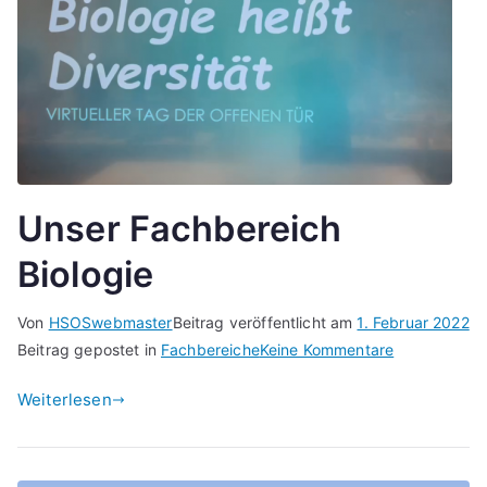
Unser Fachbereich
Biologie
Von
HSOSwebmaster
Beitrag veröffentlicht am
1. Februar 2022
zu
Beitrag gepostet in
Fachbereiche
Keine Kommentare
Unser
Weiterlesen
Fachbereich
Biologie