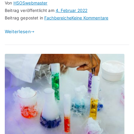
Von
HSOSwebmaster
Beitrag veröffentlicht am
4. Februar 2022
zu
Beitrag gepostet in
Fachbereiche
Keine Kommentare
Unser
Weiterlesen
Fachbereich
Englisch