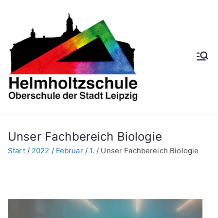
Zum
Inhalt
springen
Helmh
Oberschule der
Stadt Leipzig
oltzsch
ule
Unser Fachbereich Biologie
Start
2022
Februar
1.
Unser Fachbereich Biologie