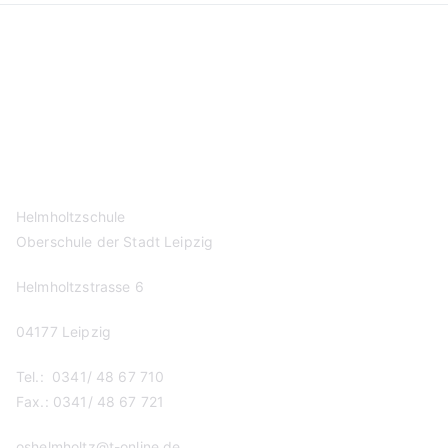
Kontakt
Datenschutzerklärung
Impressum
Helmholtzschule
Oberschule der Stadt Leipzig
Helmholtzstrasse 6
04177 Leipzig
Tel.: 0341/ 48 67 710
Fax.: 0341/ 48 67 721
oshelmholtz@t-online.de