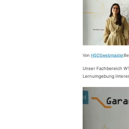
Von
HSOSwebmaster
Be
Unser Fachbereich WT
Lernumgebung interes