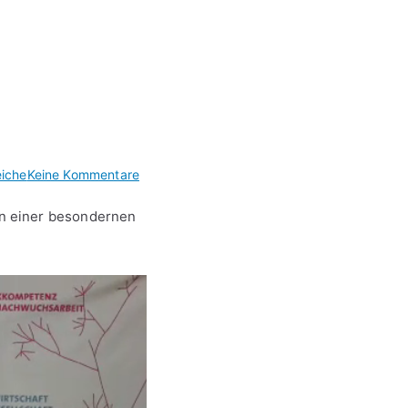
zu
iche
Keine Kommentare
Unser
n einer besondernen
Fachbereich
WTH