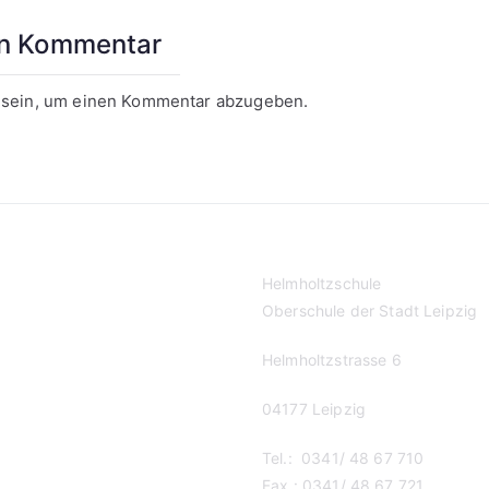
en Kommentar
sein, um einen Kommentar abzugeben.
Helmholtzschule
Oberschule der Stadt Leipzig
Helmholtzstrasse 6
04177 Leipzig
Tel.: 0341/ 48 67 710
Fax.: 0341/ 48 67 721