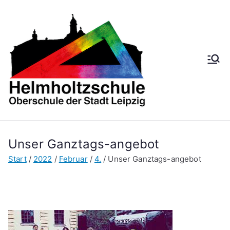
Zum
Inhalt
springen
Helmh
Oberschule der
Stadt Leipzig
oltzsch
ule
Unser Ganztags-angebot
Start
2022
Februar
4.
Unser Ganztags-angebot