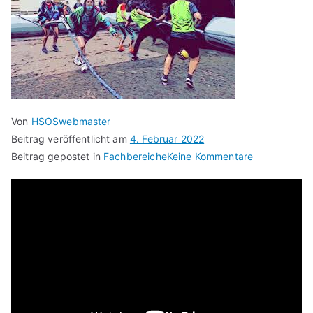
Von
HSOSwebmaster
Beitrag veröffentlicht am
4. Februar 2022
zu
Beitrag gepostet in
Fachbereiche
Keine Kommentare
Unser
Ganztags-
angebot