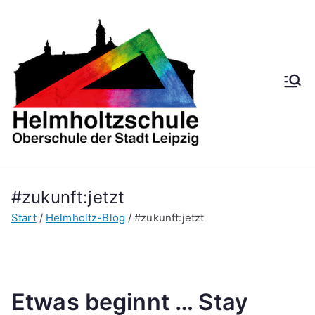
Zum
Inhalt
springen
Helmh
Oberschule der
Stadt Leipzig
oltzsch
ule
#zukunft:jetzt
Start
Helmholtz-Blog
#zukunft:jetzt
Etwas beginnt … Stay