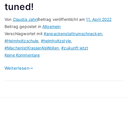
tuned!
Von
Claudia Jahn
Beitrag veröffentlicht am
11. April 2022
Beitrag gepostet in
Allgemein
Verschlagwortet mit
#anpackenstattrumschnacken
,
#Helmholtzschule
,
#helmholtzstyle
,
#MachenIstKrasserAlsWollen
,
#zukunft:jetzt
zu
Keine Kommentare
Etwas
Weiterlesen
beginnt
…
Stay
tuned!
Kontakt
Datenschutzerklärung