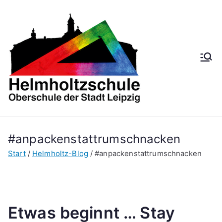
Zum
Inhalt
springen
Helmh
Oberschule der
Stadt Leipzig
oltzsch
ule
#anpackenstattrumschnacken
Start
Helmholtz-Blog
#anpackenstattrumschnacken
Etwas beginnt … Stay