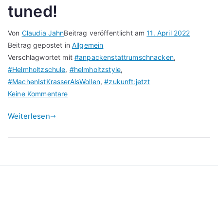
tuned!
Von
Claudia Jahn
Beitrag veröffentlicht am
11. April 2022
Beitrag gepostet in
Allgemein
Verschlagwortet mit
#anpackenstattrumschnacken
,
#Helmholtzschule
,
#helmholtzstyle
,
#MachenIstKrasserAlsWollen
,
#zukunft:jetzt
zu
Keine Kommentare
Etwas
Weiterlesen
beginnt
…
Stay
tuned!
Kontakt
Datenschutzerklärung