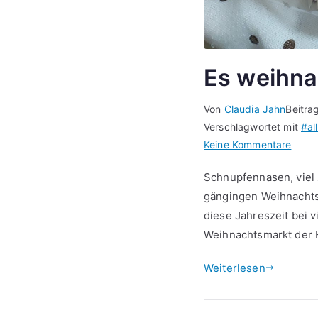
Es weihna
Von
Claudia Jahn
Beitra
Verschlagwortet mit
#al
zu
Keine Kommentare
Es
Schnupfennasen, viel 
weihn
gängingen Weihnachtsl
#helm
diese Jahreszeit bei 
Weihnachtsmarkt der H
Weiterlesen