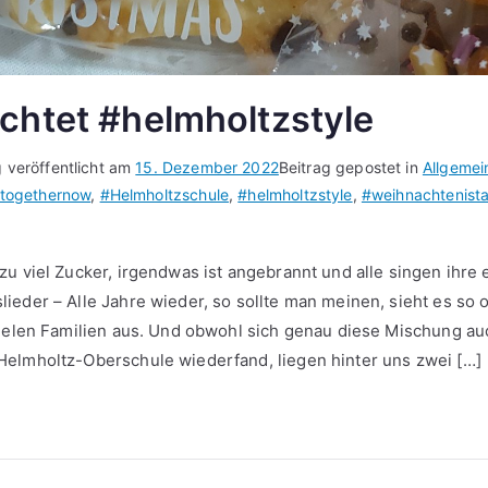
chtet #helmholtzstyle
g veröffentlicht am
15. Dezember 2022
Beitrag gepostet in
Allgemei
ltogethernow
,
#Helmholtzschule
,
#helmholtzstyle
,
#weihnachtenist
zu viel Zucker, irgendwas ist angebrannt und alle singen ihre
achtet
ieder – Alle Jahre wieder, so sollte man meinen, sieht es so 
holtzstyle
vielen Familien aus. Und obwohl sich genau diese Mischung a
elmholtz-Oberschule wiederfand, liegen hinter uns zwei […]