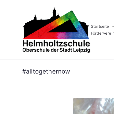
Zum
Inhalt
springen
Startseite
Helm
Oberschule 
Förderverei
#alltogethernow