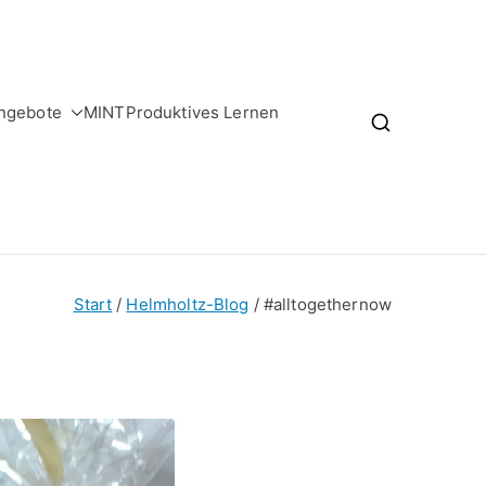
ngebote
MINT
Produktives Lernen
Start
Helmholtz-Blog
#alltogethernow