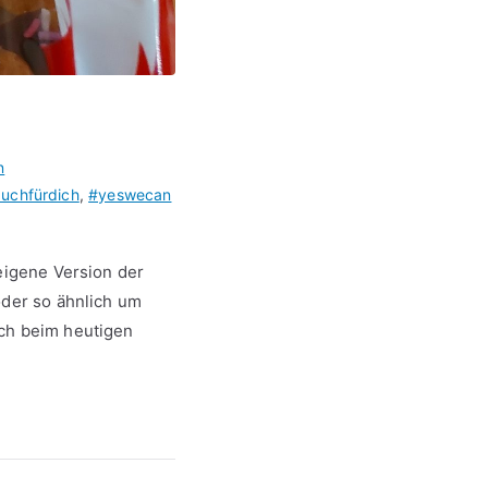
n
auchfürdich
,
#yeswecan
 eigene Version der
oder so ähnlich um
uch beim heutigen