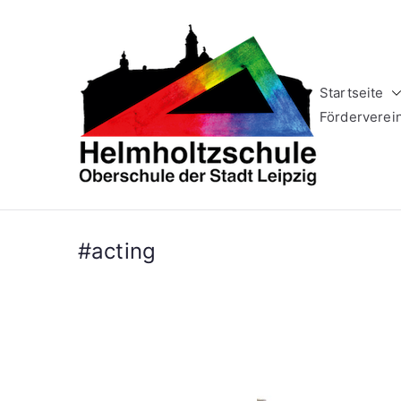
Zum
Inhalt
springen
Startseite
Helm
Oberschule 
Förderverei
#acting