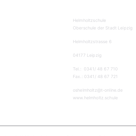
Helmholtzschule
Oberschule der Stadt Leipzig
Helmholtzstrasse 6
04177 Leipzig
Tel.: 0341/ 48 67 710
Fax.: 0341/ 48 67 721
oshelmholtz@t-online.de
www.helmholtz.schule