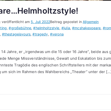
re…Helmholtzstyle!
g veröffentlicht am
5. Juli 2022
Beitrag gepostet in
Allgemein
ting
,
#großebühne
,
#helmholtzstyle
,
#julia
,
#mcshakespeare
,
#ro
,
#thestageisyours
,
#tragedy
,
#verona
espeare…
e 14 Jahre, er „irgendwas um die 15 oder 16 Jahre“, beide aus 
oltzstyle!
ede Menge Missverständnisse, Gewalt und Eskalation bis zum 
nnteste Tragödie des englischen Schriftstellers mit der marka
 um sich im Rahmen des Wahlbereichs „Theater“ unter der […