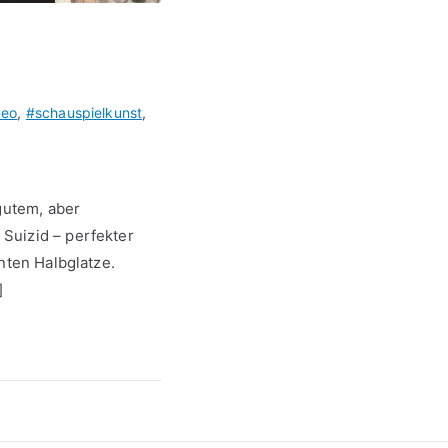
meo
,
#schauspielkunst
,
gutem, aber
Suizid – perfekter
nten Halbglatze.
]