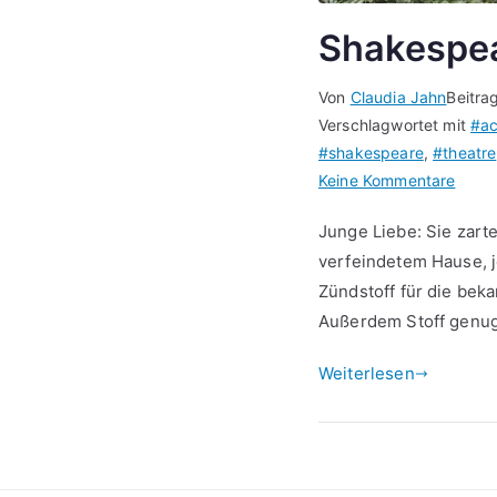
Shakespea
Von
Claudia Jahn
Beitra
Verschlagwortet mit
#ac
#shakespeare
,
#theatre
zu
Keine Kommentare
Shak
Junge Liebe: Sie zart
Helmh
verfeindetem Hause, j
Zündstoff für die beka
Außerdem Stoff genug
Weiterlesen