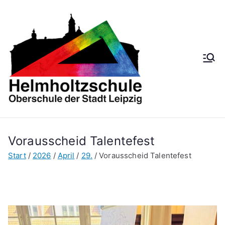
Zum
Inhalt
springen
Helmh
Oberschule der
Stadt Leipzig
oltzsch
ule
Vorausscheid Talentefest
Start
2026
April
29.
Vorausscheid Talentefest