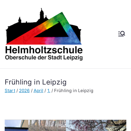
Zum
Inhalt
springen
Helmh
Oberschule der
Stadt Leipzig
oltzsch
ule
Frühling in Leipzig
Start
2026
April
1.
Frühling in Leipzig