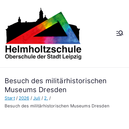
Zum
Inhalt
springen
Helmh
Oberschule der
Stadt Leipzig
oltzsch
ule
Besuch des militärhistorischen
Museums Dresden
Start
2026
Juli
2.
Besuch des militärhistorischen Museums Dresden