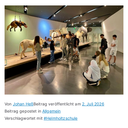
Von
Johan Heß
Beitrag veröffentlicht am
2. Juli 2026
Beitrag gepostet in
Allgemein
Verschlagwortet mit
#Helmholtzschule