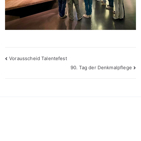
Beitragsnavigation
Vorausscheid Talentefest
90. Tag der Denkmalpflege
Kontakt
Datenschutzerklärung
Impressum