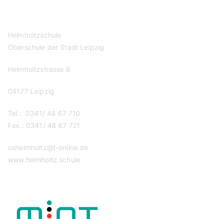
Helmholtzschule
Oberschule der Stadt Leipzig
Helmholtzstrasse 6
04177 Leipzig
Tel.: 0341/ 48 67 710
Fax.: 0341/ 48 67 721
oshelmholtz@t-online.de
www.helmholtz.schule