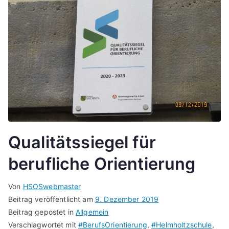
Qualitätssiegel für
berufliche Orientierung
Von
HSOSwebmaster
Beitrag veröffentlicht am
9. Dezember 2019
Beitrag gepostet in
Allgemein
Verschlagwortet mit
#BerufsOrientierung
,
#Helmholtzschule
,