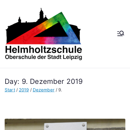
Zum
Inhalt
springen
Helmh
Oberschule der
Stadt Leipzig
oltzsch
ule
Day:
9. Dezember 2019
Start
2019
Dezember
9.