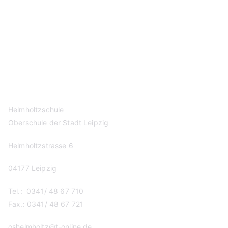
Kontakt
Datenschutzerklärung
Impressum
Helmholtzschule
Oberschule der Stadt Leipzig
Helmholtzstrasse 6
04177 Leipzig
Tel.: 0341/ 48 67 710
Fax.: 0341/ 48 67 721
oshelmholtz@t-online.de