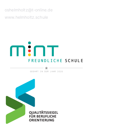
oshelmholtz@t-online.de
www.helmholtz.schule