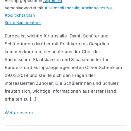
Beitrag gepostet in
Allgemein
Verschlagwortet mit
#Helmholtzschule
,
#helmholtzstyle
,
#politikhautnah
zu
Keine Kommentare
Oliver
Europa ist wichtig für uns alle. Damit Schüler und
Schenk
Schülerinnen darüber mit Politikern ins Gespräch
besuchte
kommen konnten, besuchte uns der Chef der
unsere
Schule
Sächsischen Staatskanzlei und Staatsminister für
Bundes- und Europaangelegenheiten Oliver Schenk am
29.03.2019 und stellte sich den Fragen der
interessierten Zuhörer. Die Schülerinnen und Schüler
freuten sich, wichtige Informationen aus erster Hand
erhalten zu […]
Weiterlesen