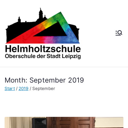
Zum
Inhalt
springen
Helmh
Oberschule der
Stadt Leipzig
oltzsch
ule
Month:
September 2019
Start
2019
September