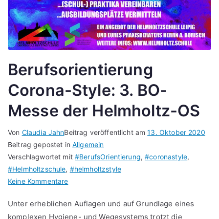
Berufsorientierung
Corona-Style: 3. BO-
Messe der Helmholtz-OS
Von
Claudia Jahn
Beitrag veröffentlicht am
13. Oktober 2020
Beitrag gepostet in
Allgemein
Verschlagwortet mit
#BerufsOrientierung
,
#coronastyle
,
#Helmholtzschule
,
#helmholtzstyle
zu
Keine Kommentare
Berufsorientierung
Unter erheblichen Auflagen und auf Grundlage eines
Corona-
komplexen Hygiene- und Wegesystems trotzt die
Style: