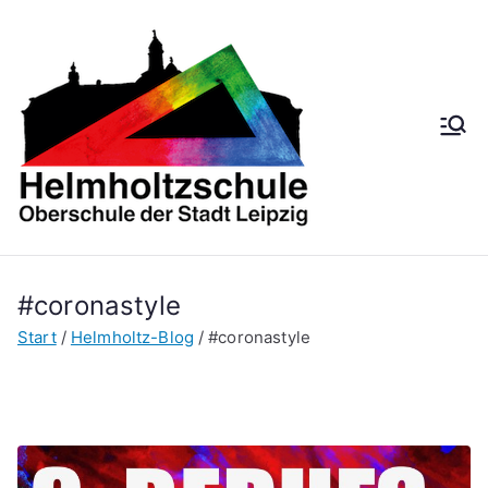
Zum
Inhalt
springen
Helmh
Oberschule der
Stadt Leipzig
oltzsch
ule
#coronastyle
Start
Helmholtz-Blog
#coronastyle