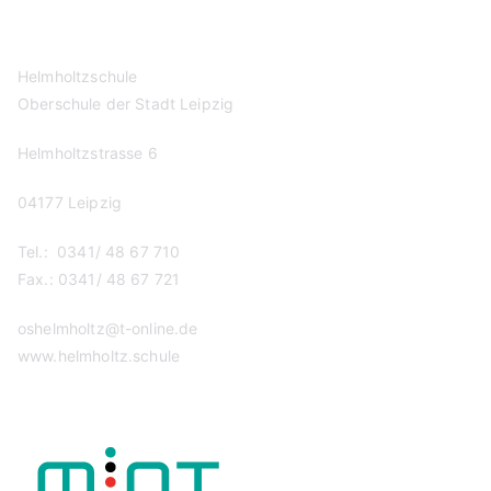
Helmholtzschule
Oberschule der Stadt Leipzig
Helmholtzstrasse 6
04177 Leipzig
Tel.: 0341/ 48 67 710
Fax.: 0341/ 48 67 721
oshelmholtz@t-online.de
www.helmholtz.schule