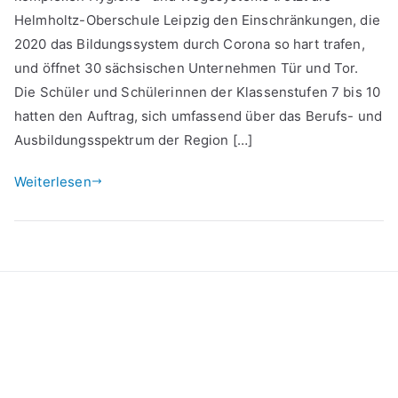
Helmholtz-Oberschule Leipzig den Einschränkungen, die
3.
BO-
2020 das Bildungssystem durch Corona so hart trafen,
Messe
und öffnet 30 sächsischen Unternehmen Tür und Tor.
der
Die Schüler und Schülerinnen der Klassenstufen 7 bis 10
Helmholtz-
hatten den Auftrag, sich umfassend über das Berufs- und
OS
Ausbildungsspektrum der Region […]
Weiterlesen
Kontakt
Datenschutzerklärung
Impressum