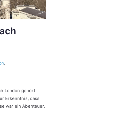
nach
on
,
ach London gehört
der Erkenntnis, dass
ise war ein Abenteuer.