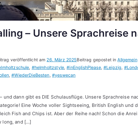
lling – Unsere Sprachreise 
itrag veröffentlicht am
26. März 2025
Beitrag gepostet in
Allgemein
lmholtzschule
,
#helmholtzstyle
,
#inEnglishPlease
,
#Leipzig
,
#Lond
llen
,
#WiederDieBesten
,
#yeswecan
on
 – und dann gibt es DIE Schulausflüge. Unsere Sprachreise n
ng
Kategorie! Eine Woche voller Sightseeing, British English und 
leich Fish and Chips ist. Aber der Reihe nach! Schon die Anre
re
hreise
 long, and […]
and