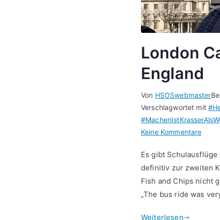
London Ca
England
Von
HSOSwebmaster
Be
Verschlagwortet mit
#He
#MachenIstKrasserAlsWo
zu
Keine Kommentare
Lond
Es gibt Schulausflüge
Calli
definitiv zur zweiten 
–
Fish and Chips nicht g
Unse
Sprac
„The bus ride was very
nach
Weiterlesen
Engl