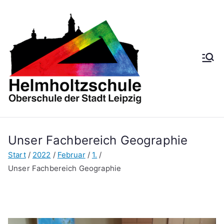
Zum
Inhalt
springen
Helmh
Oberschule der
Stadt Leipzig
oltzsch
ule
Unser Fachbereich Geographie
Start
2022
Februar
1.
Unser Fachbereich Geographie