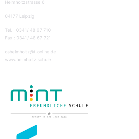
Helmholtzstrasse 6
04177 Leipzig
Tel.: 0341/ 48 67 710
Fax.: 0341/ 48 67 721
oshelmholtz@t-online.de
www.helmholtz.schule