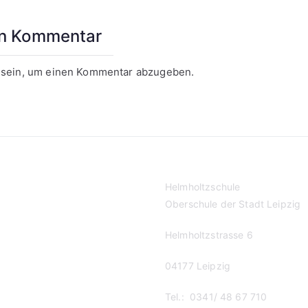
en Kommentar
sein, um einen Kommentar abzugeben.
Helmholtzschule
Oberschule der Stadt Leipzig
Helmholtzstrasse 6
04177 Leipzig
Tel.: 0341/ 48 67 710