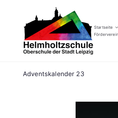
Zum
Inhalt
springen
Startseite
Helm
Oberschule 
Förderverei
Adventskalender 23