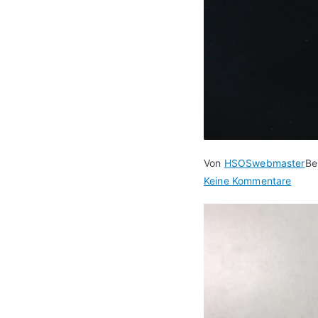
Von
HSOSwebmaster
Be
zu
Keine Kommentare
Adven
23