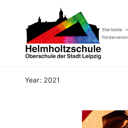
Zum
Inhalt
springen
Startseite
Helm
Oberschule 
Förderverei
Year:
2021