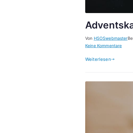
Adventska
Von
HSOSwebmaster
Be
zu
Keine Kommentare
Adven
Weiterlesen
23