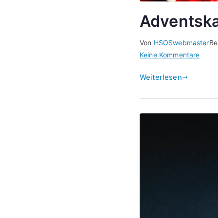
Adventska
Von
HSOSwebmaster
Be
zu
Keine Kommentare
Adven
Weiterlesen
24