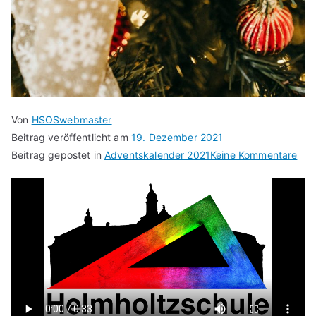
Von
HSOSwebmaster
Beitrag veröffentlicht am
19. Dezember 2021
zu
Beitrag gepostet in
Adventskalender 2021
Keine Kommentare
Adv
19