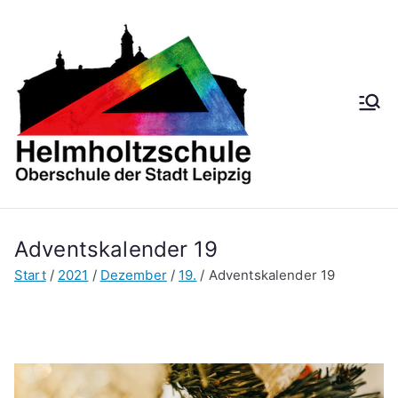
Zum
Inhalt
springen
Helmh
Oberschule der
Stadt Leipzig
oltzsch
ule
Adventskalender 19
Start
2021
Dezember
19.
Adventskalender 19