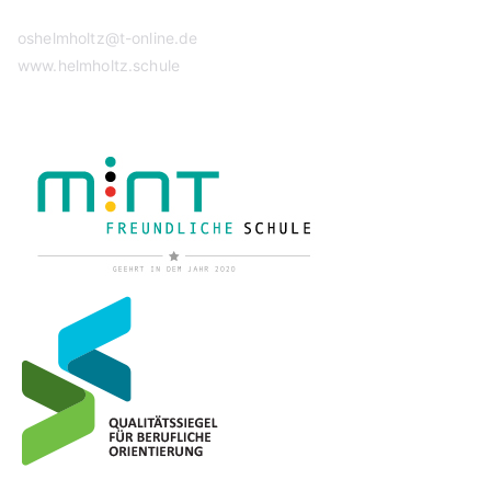
oshelmholtz@t-online.de
www.helmholtz.schule