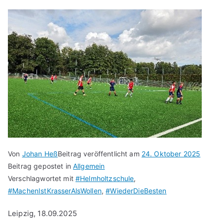
Von
Johan Heß
Beitrag veröffentlicht am
24. Oktober 2025
Beitrag gepostet in
Allgemein
Verschlagwortet mit
#Helmholtzschule
,
#MachenIstKrasserAlsWollen
,
#WiederDieBesten
Leipzig, 18.09.2025