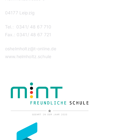
04177 Leipzig
Tel.: 0341/ 48 67 710
Fax.: 0341/ 48 67 721
oshelmholtz@t-online.de
www.helmholtz.schule