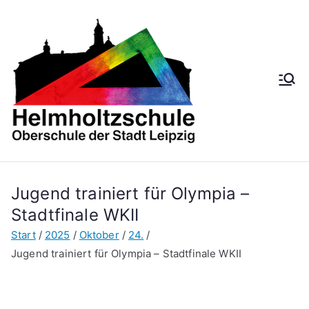
Zum
Inhalt
springen
Helmh
Oberschule der
Stadt Leipzig
oltzsch
ule
Jugend trainiert für Olympia –
Stadtfinale WKII
Start
2025
Oktober
24.
Jugend trainiert für Olympia – Stadtfinale WKII