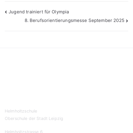
Beitragsnavigation
Jugend trainiert für Olympia
8. Berufsorientierungsmesse September 2025
Kontakt
Datenschutzerklärung
Impressum
Helmholtzschule
Oberschule der Stadt Leipzig
Helmholtzstrasse 6