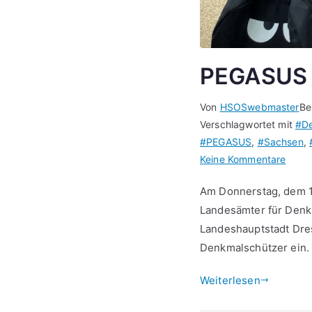
PEGASUS B
Von
HSOSwebmaster
Be
Verschlagwortet mit
#De
#PEGASUS
,
#Sachsen
,
zu
Keine Kommentare
PEGA
Am Donnerstag, dem 19
Bildu
Landesämter für Denk
auf
Landeshauptstadt Dre
Schlo
Pillnit
Denkmalschützer ein.
Weiterlesen