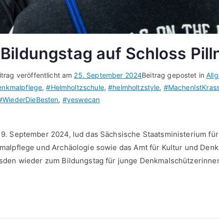
ildungstag auf Schloss Pilln
itrag veröffentlicht am
25. September 2024
Beitrag gepostet in
All
nkmalpflege
,
#Helmholtzschule
,
#helmholtzstyle
,
#MachenIstKrass
#WiederDieBesten
,
#yeswecan
SUS
. September 2024, lud das Sächsische Staatsministerium für 
ngstag
malpflege und Archäologie sowie das Amt für Kultur und Den
sden wieder zum Bildungstag für junge Denkmalschützerinne
ss
z