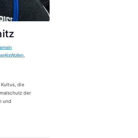
itz
gemein
erAlsWollen
,
Kultus, die
kmalschutz der
n und