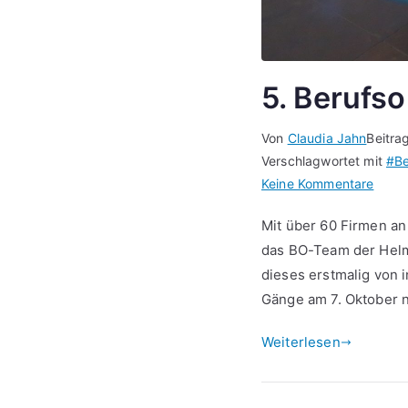
5. Berufs
Von
Claudia Jahn
Beitra
Verschlagwortet mit
#Be
zu
Keine Kommentare
5.
Mit über 60 Firmen an
Beruf
das BO-Team der Helm
Okto
dieses erstmalig von 
2022
Gänge am 7. Oktober n
Weiterlesen