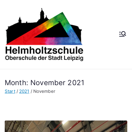
Zum
Inhalt
springen
Helmh
Oberschule der
Stadt Leipzig
oltzsch
ule
Month:
November 2021
Start
2021
November