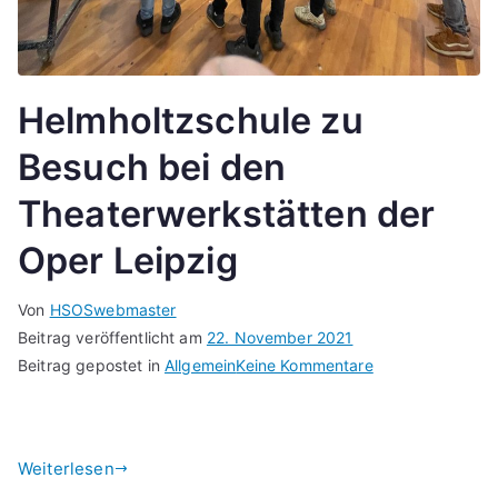
Helmholtzschule zu
Besuch bei den
Theaterwerkstätten der
Oper Leipzig
Von
HSOSwebmaster
Beitrag veröffentlicht am
22. November 2021
zu
Beitrag gepostet in
Allgemein
Keine Kommentare
Helmholtzschule
zu
Besuch
Weiterlesen
bei