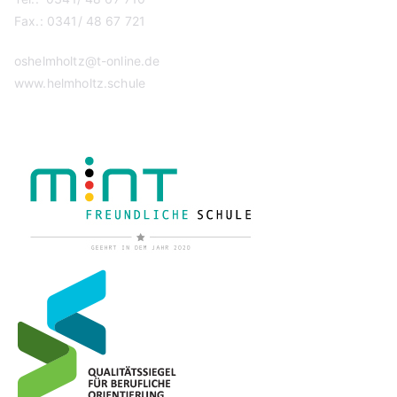
Fax.: 0341/ 48 67 721
oshelmholtz@t-online.de
www.helmholtz.schule