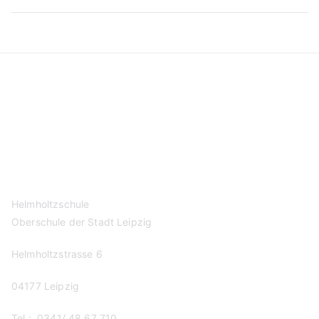
den
Theaterwerkstät
der
Oper
Leipzig
Kontakt
Datenschutzerklärung
Impressum
Helmholtzschule
Oberschule der Stadt Leipzig
Helmholtzstrasse 6
04177 Leipzig
Tel.: 0341/ 48 67 710