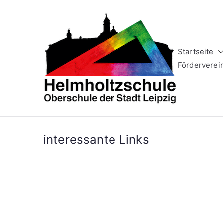
Zum
Inhalt
springen
Startseite
Helm
Oberschule 
Förderverei
interessante Links