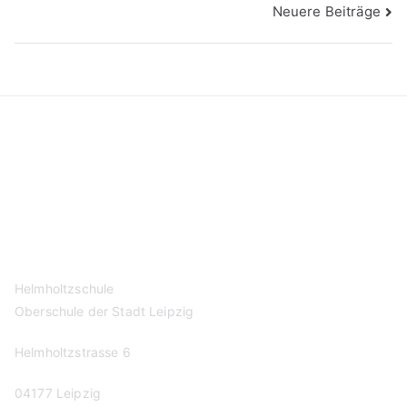
Beitragsnavigation
Neuere Beiträge
Kontakt
Datenschutzerklärung
Impressum
Helmholtzschule
Oberschule der Stadt Leipzig
Helmholtzstrasse 6
04177 Leipzig