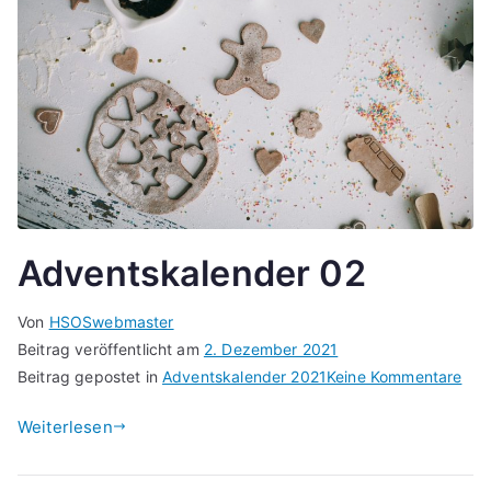
Adventskalender 02
Von
HSOSwebmaster
Beitrag veröffentlicht am
2. Dezember 2021
zu
Beitrag gepostet in
Adventskalender 2021
Keine Kommentare
Adv
Weiterlesen
02