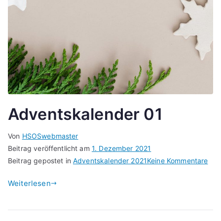
Adventskalender 01
Von
HSOSwebmaster
Beitrag veröffentlicht am
1. Dezember 2021
zu
Beitrag gepostet in
Adventskalender 2021
Keine Kommentare
Adv
Weiterlesen
01