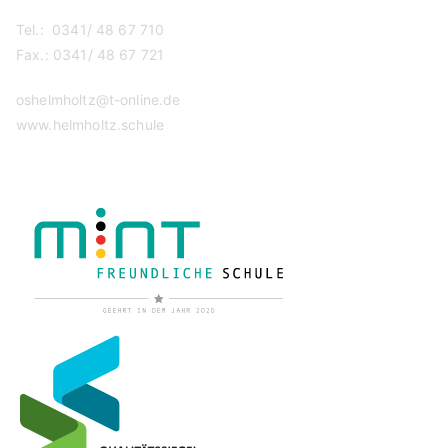
Tel.: 0341/ 48 67 710
Fax.: 0341/ 48 67 721
oshelmholtz@t-online.de
www.helmholtz.schule