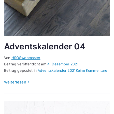
Adventskalender 04
Von
HSOSwebmaster
Beitrag veröffentlicht am
4. Dezember 2021
zu
Beitrag gepostet in
Adventskalender 2021
Keine Kommentare
Adv
Weiterlesen
04