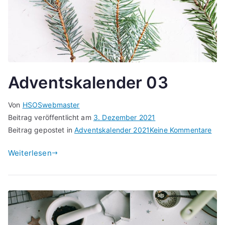
Adventskalender 03
Von
HSOSwebmaster
Beitrag veröffentlicht am
3. Dezember 2021
zu
Beitrag gepostet in
Adventskalender 2021
Keine Kommentare
Adv
Weiterlesen
03