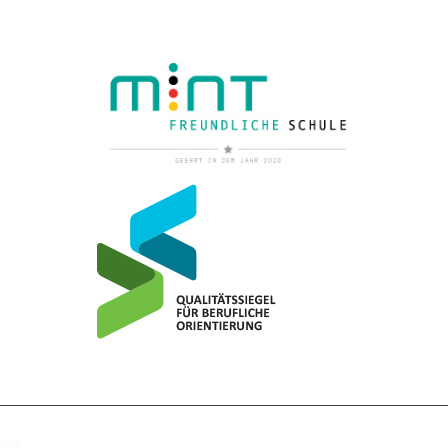
ess
.