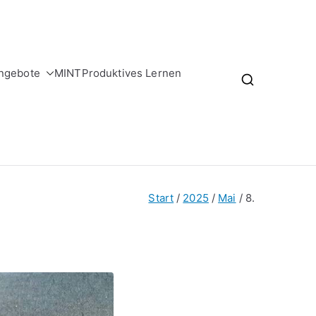
ngebote
MINT
Produktives Lernen
Start
2025
Mai
8.