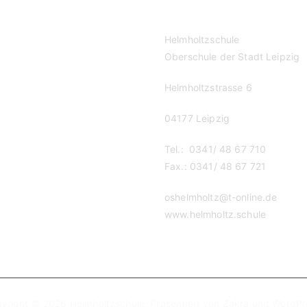
Helmholtzschule
Oberschule der Stadt Leipzig
Helmholtzstrasse 6
04177 Leipzig
Tel.: 0341/ 48 67 710
Fax.: 0341/ 48 67 721
oshelmholtz@t-online.de
www.helmholtz.schule
yright © 2026
Helmholtzschule
. Präsentiert von
Zakra
und
WordPr