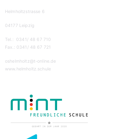
Helmholtzstrasse 6
04177 Leipzig
Tel.: 0341/ 48 67 710
Fax.: 0341/ 48 67 721
oshelmholtz@t-online.de
www.helmholtz.schule