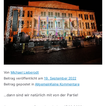
Von
Michael Lieberodt
Beitrag veröffentlicht am
19. September 2022
zu
Beitrag gepostet in
Allgemein
Keine Kommentare
Wenn
…dann sind wir natürlich mit von der Partie!
der
Vorhang