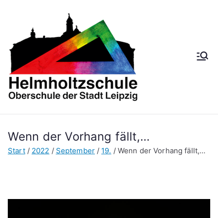
Zum
Inhalt
springen
Helmh
Oberschule der
Stadt Leipzig
oltzsch
ule
Wenn der Vorhang fällt,…
Start
2022
September
19.
Wenn der Vorhang fällt,…