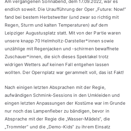
Am vergangenen Sonnabend, dem 17.09.2022, war es
fällt,
endlich soweit. Die Uraufführung der Oper „Future: Now!“
…
fand bei bestem Herbstwetter (und zwar so richtig mit
Regen, Sturm und kalten Temperaturen) auf dem
Leipziger Augustusplatz statt. Mit von der Partie waren
unsere knapp 70 Helmholtz-Darsteller*innen sowie
unzählige mit Regenjacken und -schirmen bewaffnete
Zuschauer*innen, die sich dieses Spektakel trotz
widrigen Wetters auf keinen Fall entgehen lassen
wollten. Der Opernplatz war gerammelt voll, das ist Fakt!
Nach einigen letzten Absprachen mit der Regie,
aufwändigen Schmink-Sessions in den Umkleiden und
eingen letzten Anpassungen der Kostüme war im Grunde
nur noch das Lampenfieber zu bändigen, bevor in
Absprache mit der Regie die „Wasser-Mädels“, die
„Trommler“ und die „Demo-Kids“ zu ihrem Einsatz