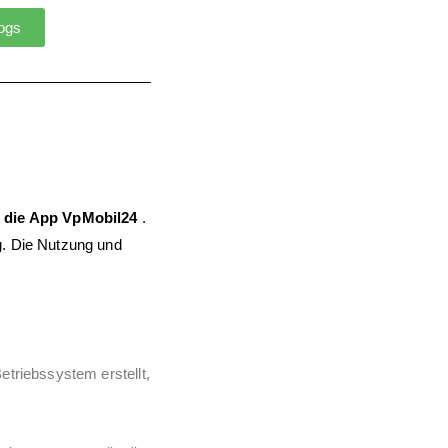
logs
r die App
VpMobil24
.
g. Die Nutzung und
etriebssystem erstellt,