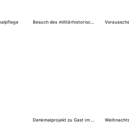
alpflege
Besuch des militärhistorischen Museums Dresden
Voraussche
Denkmalprojekt zu Gast im Ariowitsch-Haus
Weihnacht