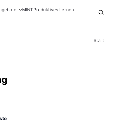
ngebote
MINT
Produktives Lernen
Start
g​
ste