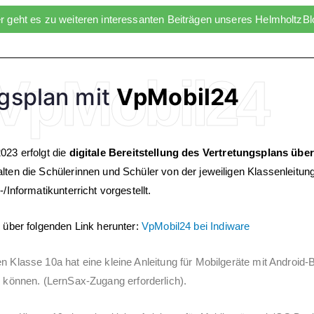
r geht es zu weiteren interessanten Beiträgen unseres HelmholtzB
VpMobil24
gsplan mit
VpMobil24
023 erfolgt die
digitale Bereitstellung des Vertretungsplans übe
lten die Schülerinnen und Schüler von der jeweiligen Klassenleitun
/Informatikunterricht vorgestellt.
 über folgenden Link herunter:
VpMobil24 bei Indiware
 Klasse 10a hat eine kleine Anleitung für Mobilgeräte mit Android-B
können. (LernSax-Zugang erforderlich).