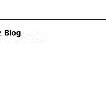
News
z
Blog